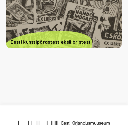
Eesti kunstipärastest eksliibristest