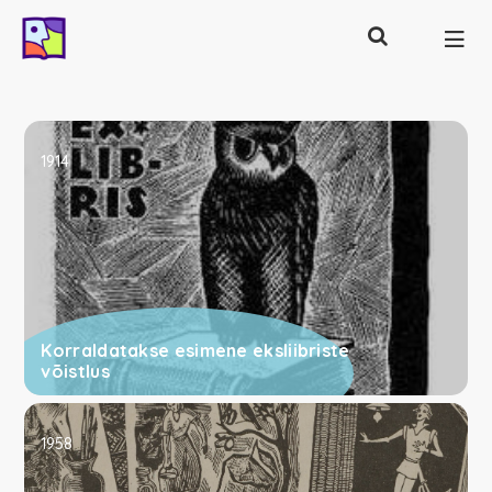
Otsing
Põhinavigatsioon
1914
Korraldatakse esimene eksliibriste
võistlus
1958