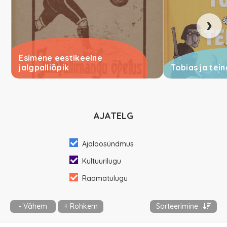
›
Esimene eestikeelne
jalgpalliõpik
Tobias ja tein
AJATELG
Ajaloosündmus
Kultuurilugu
Raamatulugu
- Vähem
+ Rohkem
Sorteerimine