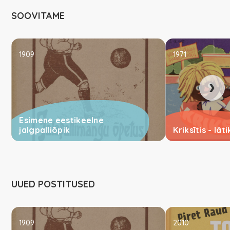
SOOVITAME
1909
1971
›
Esimene eestikeelne
jalgpalliõpik
Kriksītis - lät
UUED POSTITUSED
1909
2010