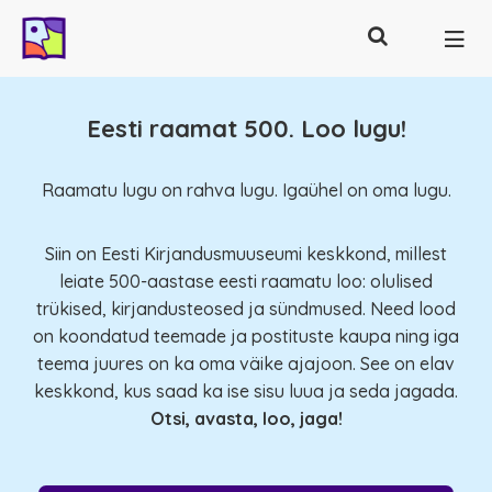
Otsing
Põhinavigatsioon
Eesti raamat 500. Loo lugu!
Raamatu lugu on rahva lugu. Igaühel on oma lugu.
Siin on Eesti Kirjandusmuuseumi keskkond, millest
leiate 500-aastase eesti raamatu loo: olulised
trükised, kirjandusteosed ja sündmused. Need lood
on koondatud teemade ja postituste kaupa ning iga
teema juures on ka oma väike ajajoon. See on elav
keskkond, kus saad ka ise sisu luua ja seda jagada.
Otsi, avasta, loo, jaga!