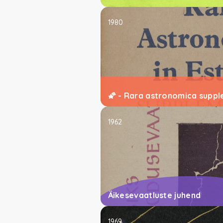
1980
🌠 - Rara astronomica supp
1962
Äikesevaatluste juhend
1969