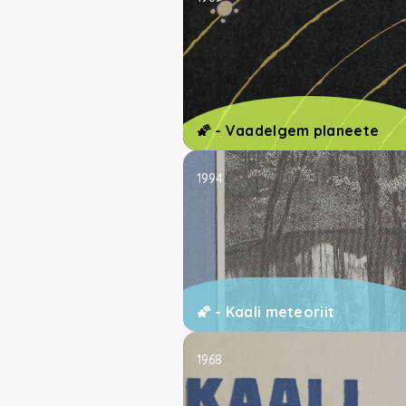
🌠 - Vaadelgem planeete
1994
🌠 - Kaali meteoriit
1968