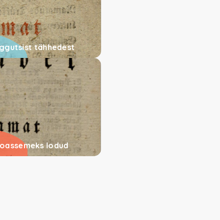
suggutsist tähhedest
lloassemeks lodud