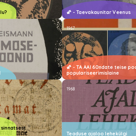
elu?
🌠 - Taevakaunitar Veenus
1967
🌠 - TA AAI 60ndate teise po
d
populariseerimislaine
1968
tsinnatsest
Teaduse ajaloo lehekülgi