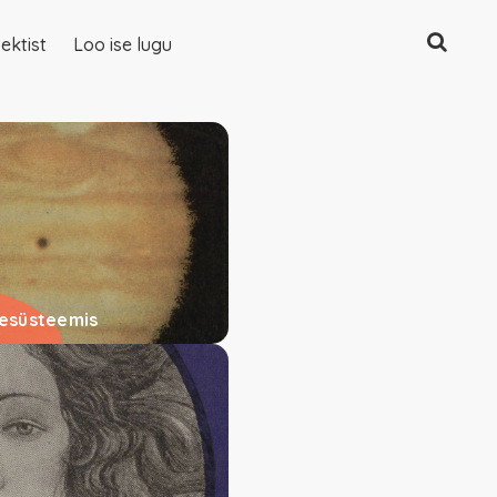
Otsing
ektist
Loo ise lugu
esesüsteemis