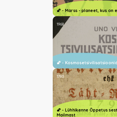
🌠 - Marss - planeet, kus on 
1968
🌠 - Kosmosetsivilisatsiooni
1793
🌠 - Lühhikenne Öppetus ses
Mailmast