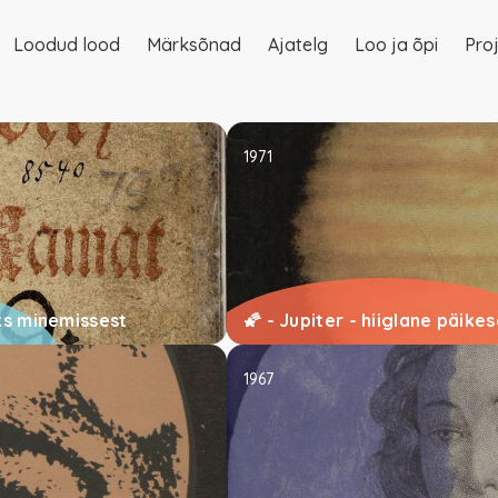
Loodud lood
Märksõnad
Ajatelg
Loo ja õpi
Proj
on
1971
ks minemissest
🌠 - Jupiter - hiiglane päik
1967