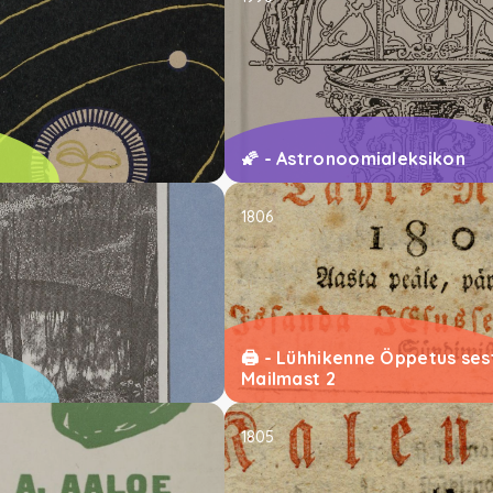
🌠 - Astronoomialeksikon
1806
🖨 - Lühhikenne Öppetus ses
Mailmast 2
1805