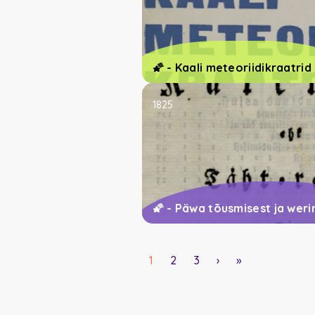
🌠 - Kaali meteoriidikraatrid
1825
🌠 - Päwa tõusmisest ja weri
Pagination
Lehekülg
1
Lehekülg
2
Lehekülg
3
Järgmine
›
Viimane
»
leht
leht