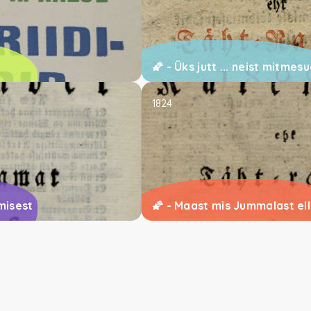
🌠 - Üks jutt ... neist mitme
1824
misest
🌠 - Maast mis Jummalast e