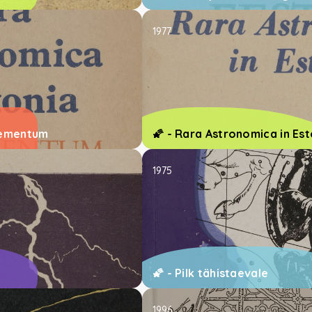
1977
lementum
🌠 - Rara Astronomica in Est
1975
🌠 - Pilk tähistaevale
1996