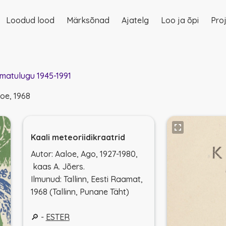
Loodud lood
Märksõnad
Ajatelg
Loo ja õpi
Proj
on
matulugu 1945-1991
loe, 1968
Kaali meteoriidikraatrid
Autor: Aaloe, Ago, 1927-1980,
kaas A. Jõers.
Ilmunud: Tallinn, Eesti Raamat,
1968 (Tallinn, Punane Täht)
🔎 -
ESTER