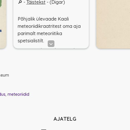
🔎 -
Täistekst
- (Digar)
Põhjalik ülevaade Kaali
meteoriidikraatritest oma aja
parimalt meteoriitika
spetsialistilt.
🔎 - 1990ndate edasiarendus
Reet Tiirmaalt
Kaali meteoriit
(
ESTER
) sisaldab ka Agu Aaloe
lühikese eluloo.
useum
🔎 - Lisaks ka
Instruktsioon m
eteoriitide langemise vaatlus
dus
meteoriidid
te ning meteoriitide otsimise
ja kogumise kohta
- Krinov, E.
L. 1956. (
ESTER
)
AJATELG