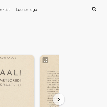
Otsing
ektist
Loo ise lugu
›