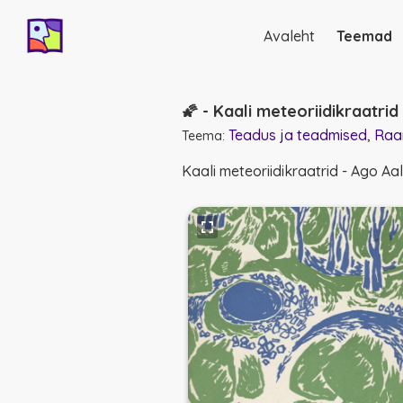
Avaleht
Teemad
Põhinavigatsio
🌠 - Kaali meteoriidikraatrid
Teadus ja teadmised
Raa
Teema:
Kaali meteoriidikraatrid - Ago Aa