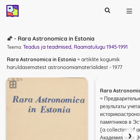
Otsing
Põhinavigatsioon
🌠 - Rara Astronomica in Estonia
Teadus ja teadmised
Raamatulugu 1945-1991
Teema:
Rara Astronomica in Estonia
= artiklite kogumik
haruldasematest astronoomiamaterlalidest - 1977
Rara Astronomic
= Предваритель
результаты учета
историкоастрон
памятников в Эс
[a collection of a
›
Академия наук Э