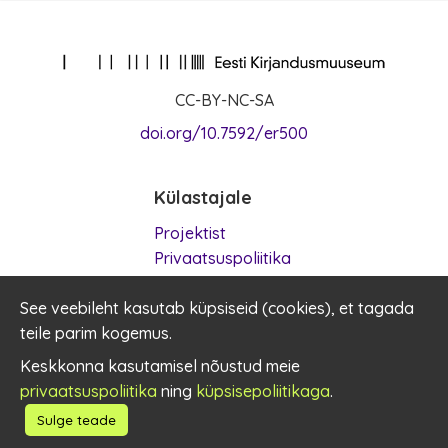
CC-BY-NC-SA
doi.org/10.7592/er500
Külastajale
Projektist
Privaatsuspoliitika
Kasutustingimused
See veebileht kasutab küpsiseid (
Küpsised
cookies
), et tagada
teile parim kogemus.
Kontakt
Keskkonna kasutamisel nõustud meie
privaatsuspoliitika
ning
küpsisepoliitikaga
.
er500@kirmus.ee
Sulge teade