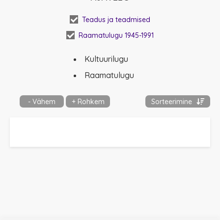
käsikirjad ja kirj
raamatukogudes
Teadus ja teadmised
🖨 -
Rotaprint te
Raamatulugu 1945-1991
Kultuurilugu
Raamatulugu
- Vähem
+ Rohkem
Sorteerimine