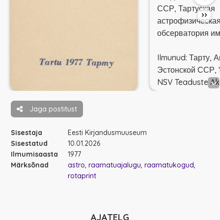
ССР, Тартуская
››
астрофизическа
обсерватория им
Ilmunud: Тарту, 
Эстонской ССР, 1
NSV Teaduste A
rotaprint)
Jaga postitust
🔎 -
ESTER
🔎 -
Täistekst
- (D
Sisestaja
Eesti Kirjandusmuuseum
Sisestatud
10.01.2026
Ilmumisaasta
1977
Templil
Tartu As
Märksõnad
astro
raamatuajalugu
raamatukogud
Observatoorium.
rotaprint
55
Astronoomiaala
rariteetsed raam
AJATELG