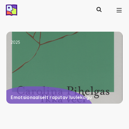
Otsing
Põhinavigatsioon
2025
Emotsionaalselt raputav luulekogu