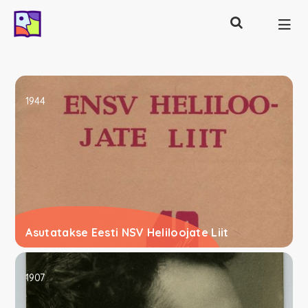
Otsing
Põhinavigatsioon
1944
Asutatakse Eesti NSV Heliloojate Liit
1907