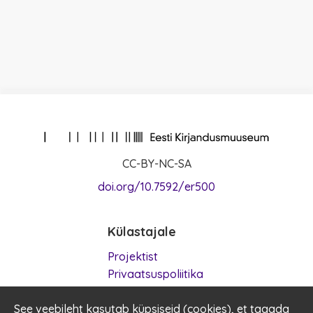
CC-BY-NC-SA
doi.org/10.7592/er500
Külastajale
Projektist
Privaatsuspoliitika
Kasutustingimused
See veebileht kasutab küpsiseid (
Küpsised
cookies
), et tagada