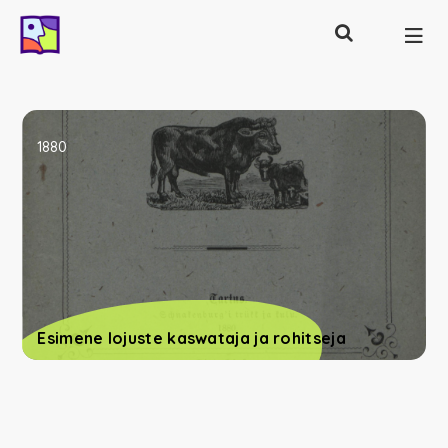
Otsing
Põhinavigatsioon
1880
Esimene lojuste kaswataja ja rohitseja