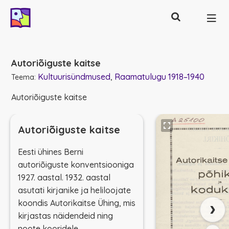
Otsing
Põhinavigatsioon
Autoriõiguste kaitse
Kultuurisündmused
Raamatulugu 1918–1940
Teema:
Autoriõiguste kaitse
Autoriõiguste kaitse
Eesti ühines Berni
autoriõiguste konventsiooniga
1927. aastal. 1932. aastal
asutati kirjanike ja heliloojate
›
koondis Autorikaitse Ühing, mis
kirjastas näidendeid ning
noote kooridele.