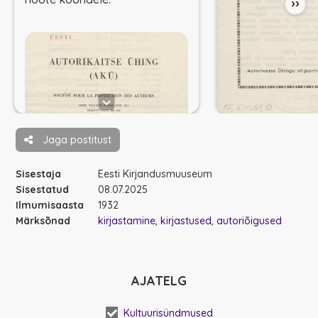
››
Jaga postitust
📖 -
Autorikaitse Ühing
Sisestaja
Eesti Kirjandusmuuseum
Nimekiri - (Kivike, PDF)
Sisestatud
08.07.2025
Ilmumisaasta
1932
Märksõnad
kirjastamine
kirjastused
autoriõigused
AJATELG
Kultuurisündmused