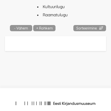
Kultuurilugu
Raamatulugu
- Vähem
+ Rohkem
Sorteerimine