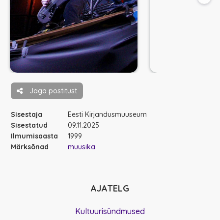
Jaga postitust
Sisestaja
Eesti Kirjandusmuuseum
Sisestatud
09.11.2025
Ilmumisaasta
1999
Märksõnad
muusika
AJATELG
Kultuurisündmused