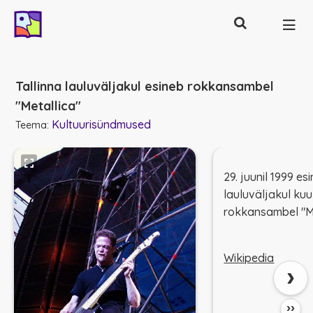
Otsing
Põhinavigatsioon
Tallinna lauluväljakul esineb rokkansambel
"Metallica"
Kultuurisündmused
Teema:
29. juunil 1999 es
lauluväljakul ku
rokkansambel "Me
Wikipedia
›
››