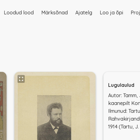
Loodud lood
Märksõnad
Ajatelg
Loo ja õpi
Proj
on
Lugulaulud
Autor: Tamm, 
kaanepilt Kon
Ilmunud: Tart
Rahvakirjand
1914 (Tartu, J.