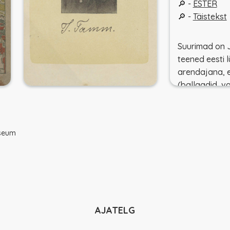
🔎 -
ESTER
🔎 -
Täistekst
Suurimad on
teened eesti 
arendajana, e
(ballaadid, v
moodustabki 
suurema osa.
sajand
useum
🔎 -
Jakob T
sajandis, (KM
🔎 -
Jakob T
kirjanike e-lek
AJATELG