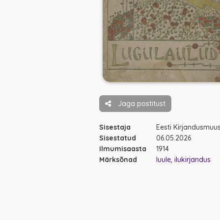
Jaga postitust
Sisestaja
Eesti Kirjandusmu
Sisestatud
06.05.2026
Ilmumisaasta
1914
Märksõnad
luule
ilukirjandus