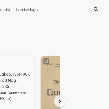
Otsing
ektist
Loo ise lugu
Jakob, 1861-1907,
rad Mägi.
u, EKS
use Toimekond,
›
 Mällo)