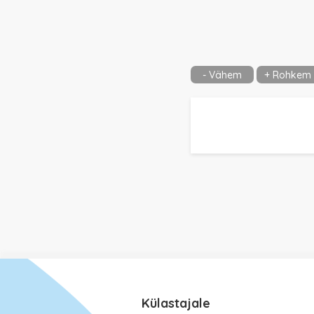
- Vähem
+ Rohkem
Külastajale