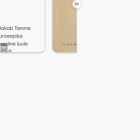
››
 Jakob Tamme
lüroeepika
epiline luule
almid)
tema loomingust
Kreutzwaldi
amm
Kreutzwaldi
AR).
amm
Eesti
sikonis.