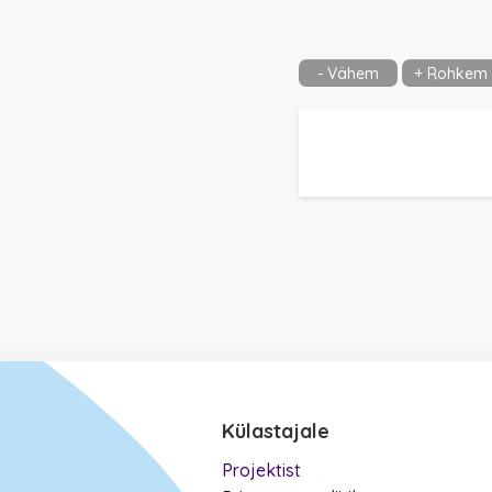
- Vähem
+ Rohkem
Külastajale
Projektist