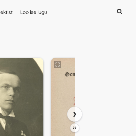
Otsing
ektist
Loo ise lugu
›
››