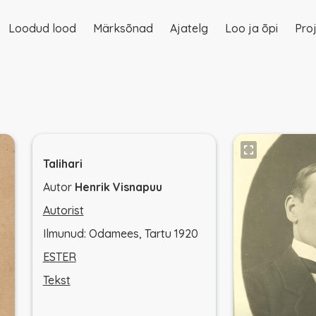
Loodud lood
Märksõnad
Ajatelg
Loo ja õpi
Proj
on
Talihari
Autor
Henrik Visnapuu
Autorist
Ilmunud: Odamees, Tartu 1920
ESTER
Tekst