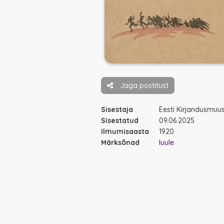
Jaga postitust
Sisestaja
Eesti Kirjandusmu
Sisestatud
09.06.2025
Ilmumisaasta
1920
Märksõnad
luule