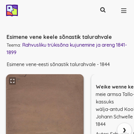
Otsing
Põhinavigatsioon
Esimene vene keele sõnastik talurahvale
Rahvusliku trükisõna kujunemine ja areng 1841-
Teema:
1899
Esimene vene-eesti sõnastik talurahvale - 1844
Weike wenne ke
meie armsa Tall
kassuks
wälja-antud Koo
Johann Schwelle 
1844
›