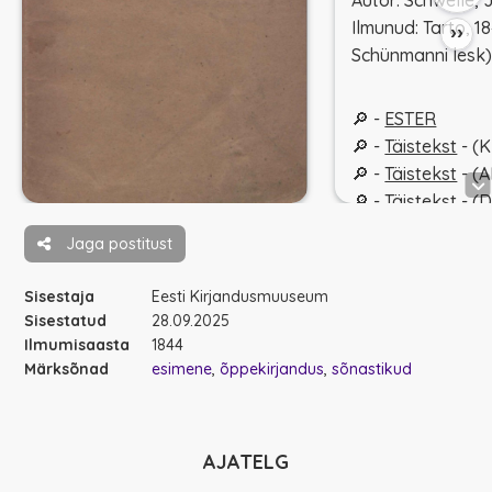
Autor: Schwelle, 
Ilmunud: Tarto, 18
››
Schünmanni lesk
🔎 -
ESTER
🔎 -
Täistekst
- (K
🔎 -
Täistekst
- (
🔎 -
Täistekst
- (D
Jaga postitust
Sisestaja
Eesti Kirjandusmuuseum
Sisestatud
28.09.2025
Ilmumisaasta
1844
Märksõnad
esimene
õppekirjandus
sõnastikud
AJATELG