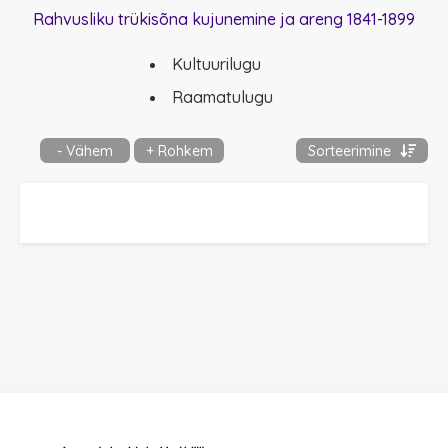
Rahvusliku trükisõna kujunemine ja areng 1841-1899
Kultuurilugu
Raamatulugu
- Vähem
+ Rohkem
Sorteerimine