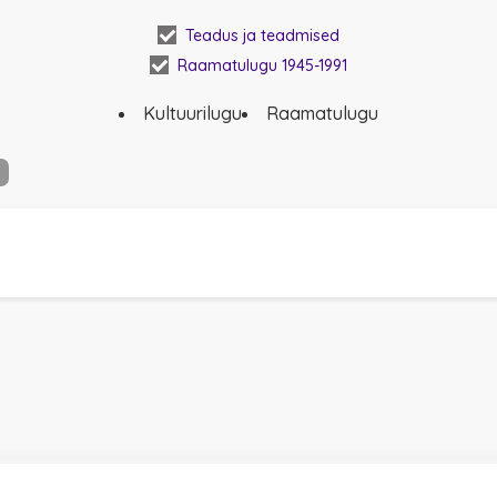
käsikirjad ja kirjad TÜ, AAI, TA
Teadus ja teadmised
raamatukogudes.
Raamatulugu 1945-1991
🖨 -
Rotaprint tehnoloogia
.
Kultuurilugu
Raamatulugu