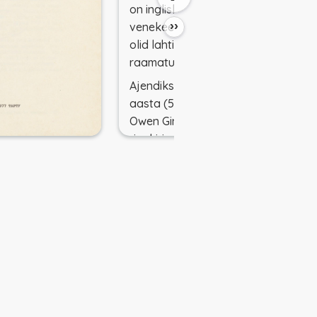
on ingliskeelne, kohustuslikud
››
venekeelsed lühikokkuvõtted
olid lahtiste lehtedena
raamatu vahel.
Ajendiks oli nn Koperniku
aasta (500 aastat, 1973) ja
Owen Gingerichi avaldatud
ringkiri, millest hiljem kasvas
raamat
An Annotated Census
of Copernicus' De revolutionib
us (Nuremberg, 1543 and Base
l, 1566
)
. Tekkis huvi üle
vaadata, ühtlustada ja välja
anda nimestik Eesti
raamatukogudes leiduvast
materjalist. 1980ndal aastal
avaldati täiendus
Rara Astron
omica in Estonia, Supplement