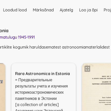
Loodud lood
Märksõnad
Ajatelg
Loo ja õpi
Proj
on
onia
matulugu 1945-1991
rtiklite kogumik haruldasematest astronoomiamaterlalidest 
Rara Astronomica in Estonia
= Предварительные
результаты учета и изучения
историкоастрономических
памятников в Эстонии
[a collection of articles]
Академия наук Эстонской