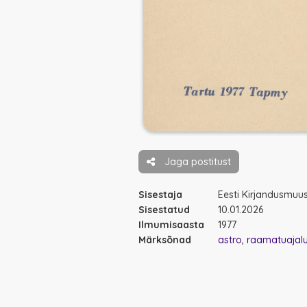
Jaga postitust
Sisestaja
Eesti Kirjandusmu
Sisestatud
10.01.2026
Ilmumisaasta
1977
Märksõnad
astro
raamatuajal