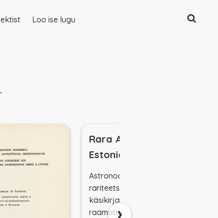
Otsing
ektist
Loo ise lugu
-
Rara Astronomica in
Estonia
Astronoomiaalased
rariteetsed raamatud,
käsikirjad ja kirjad TÜ, AAI, TA
›
raamatukogudes. Raamatuke