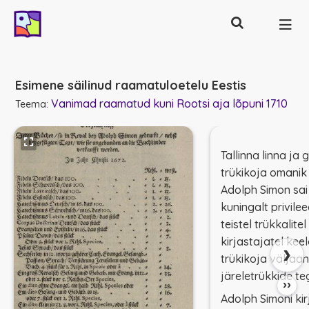
Otsing
Põhinavigatsioon
Esimene säilinud raamatuloetelu Eestis
Vanimad raamatud kuni Rootsi aja lõpuni 1710
Teema:
Tallinna linna ja
trükikoja omanik 
Adolph Simon sai
kuningalt privilee
teistel trükkalitel
kirjastajatel kee
›
trükikoja väljaa
järeletrükkide t
››
Adolph Simoni kir