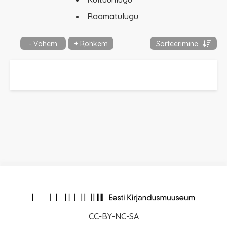
Raamatulugu
- Vähem
+ Rohkem
Sorteerimine
CC-BY-NC-SA