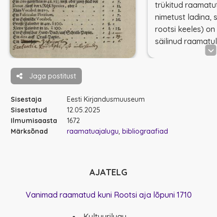
trükitud raamatut
nimetust ladina, 
rootsi keeles) o
säilinud raamatul
Jaga postitust
Sisestaja
Eesti Kirjandusmuuseum
Sisestatud
12.05.2025
Ilmumisaasta
1672
Märksõnad
raamatuajalugu
bibliograafiad
AJATELG
Vanimad raamatud kuni Rootsi aja lõpuni 1710
Kultuurilugu