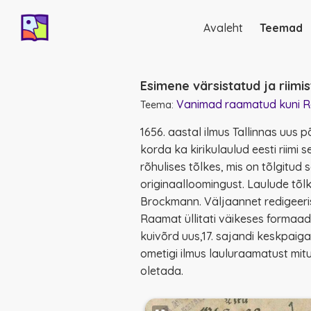
Avaleht
Teemad
Põhinavigatsio
Esimene värsistatud ja riimi
Vanimad raamatud kuni Ro
Teema:
1656. aastal ilmus Tallinnas uus 
korda ka
kirikulaulud eesti riimi 
rõhulises tõlkes, mis on tõlgitud 
originaalloomingust. Laulude tõlk
Brockmann. Väljaannet redigeer
Raamat üllitati väikeses formaad
kuivõrd uus,17. sajandi keskpaig
ometigi ilmus lauluraamatust mitu 
oletada.