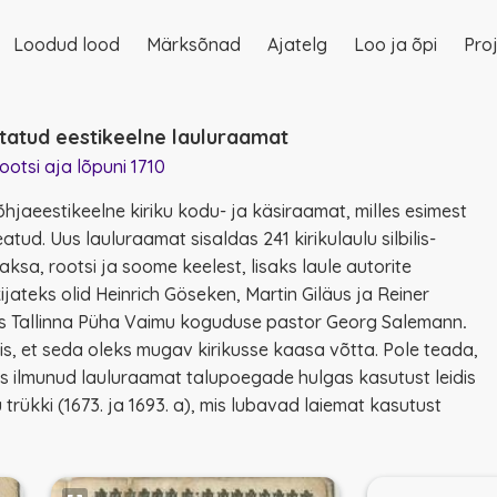
Loodud lood
Märksõnad
Ajatelg
Loo ja õpi
Proj
on
statud eestikeelne lauluraamat
otsi aja lõpuni 1710
põhjaeestikeelne kiriku kodu- ja käsiraamat, milles esimest
seatud
. Uus lauluraamat sisaldas 241 kirikulaulu silbilis-
saksa, rootsi ja soome keelest, lisaks laule autorite
ijateks olid Heinrich Göseken, Martin Giläus ja Reiner
is Tallinna Püha Vaimu koguduse pastor Georg Salemann
.
is, et seda oleks mugav kirikusse kaasa võtta. Pole teada,
as ilmunud lauluraamat talupoegade hulgas kasutust leidis
trükki (1673. ja 1693. a), mis lubavad laiemat kasutust