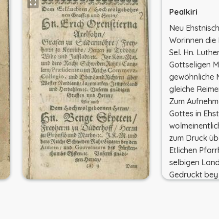
Pealkiri
Neu Ehstnisc
Worinnen die
Sel. Hn. Luthe
Gottseligen M
gewöhnliche 
gleiche Reime
Zum Aufnehm
Gottes in Ehs
wolmeinentlic
zum Druck ü
Etlichen Pfarr
selbigen Land
Gedruckt bey
Gymn. Buchd. 
Ilmunud