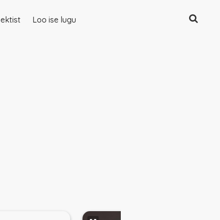
Otsing
ektist
Loo ise lugu