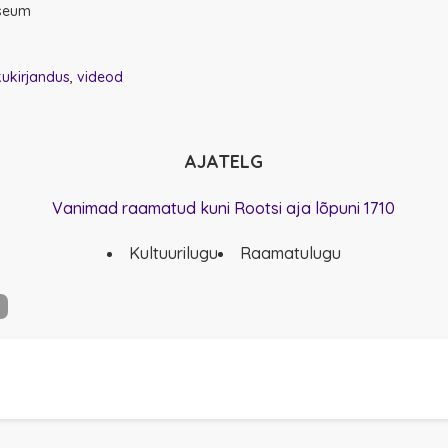
Reval : [s.n.],
useum
Simon)
Raamatu kirj
kukirjandus
videod
ter
Täistekst
Vaata ka kiri
AJATELG
baasi
ja ja 1
Loe ka: Keel k
Vanimad raamatud kuni Rootsi aja lõpuni 1710
Laulud kirjak
Kultuurilugu
Raamatulugu
ülli Habicht, Kü
Oma Keel, 202
_________
"........Kuigi h
koguduseliikm
tekstist koha
võisid 1656. a