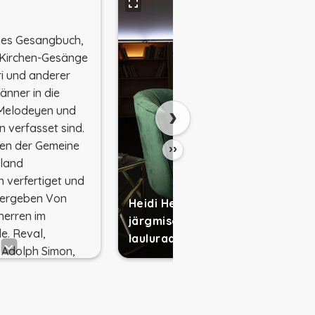
hes Gesangbuch,
 Kirchen-Gesänge
ri und anderer
änner in die
›
Melodeyen und
n verfasset sind.
en der Gemeine
››
tland
h verfertiget und
bergeben Von
Heidi Heinmaa räägib
herren im
järgmisel slaidil
e. Reval,
lauluraamatust
 Adolph Simon,
1656.