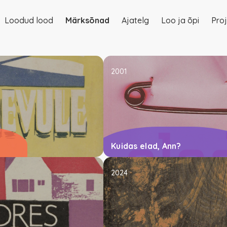
Loodud lood
Märksõnad
Ajatelg
Loo ja õpi
Proj
on
2001
Kuidas elad, Ann?
2024