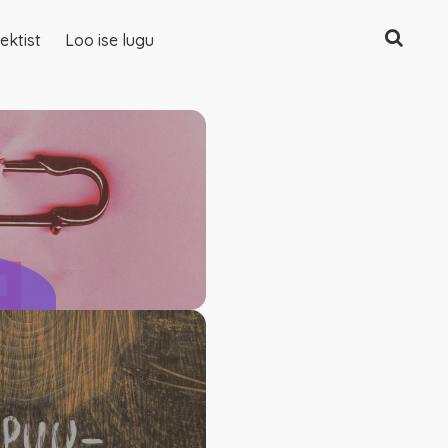
Otsing
ektist
Loo ise lugu