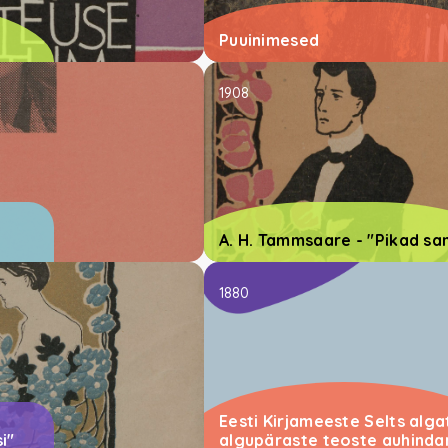
Puuinimesed
1908
A. H. Tammsaare - "Pikad s
1880
Eesti Kirjameeste Selts alg
i"
algupäraste teoste auhinda