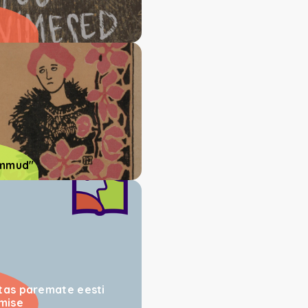
ammud"
atas paremate eesti
mise