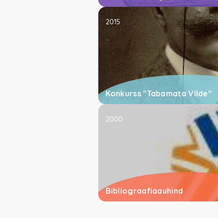
2015
Konkurss "Tabamata Vilde"
2000
Bibliograafiaauhind