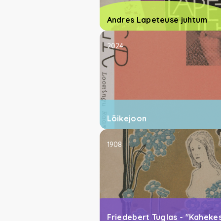
Andres Lapeteuse juhtum
2024
Lõikejoon
1908
Friedebert Tuglas - "Kahekes