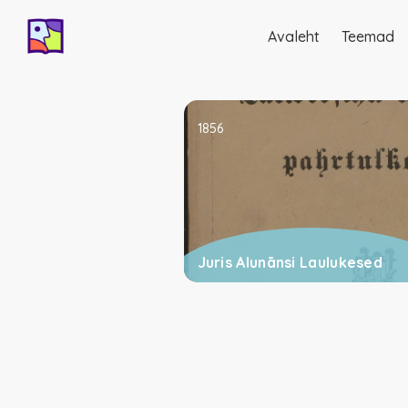
Avaleht
Teemad
Põhinavigatsio
1856
Juris Alunānsi Laulukesed