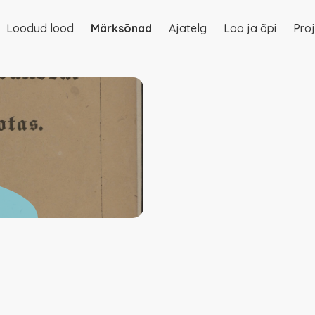
Loodud lood
Märksõnad
Ajatelg
Loo ja õpi
Proj
on