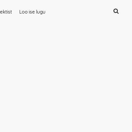
Otsing
ektist
Loo ise lugu