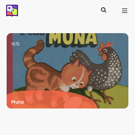
Otsing
Põhinavigatsioon
1975
Muna