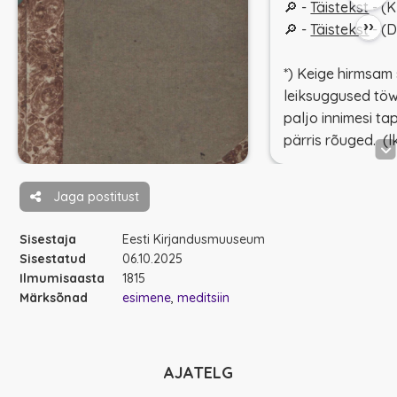
🔎 -
Täistekst
- (K
››
🔎 -
Täistekst
- (D
*)
Keige hirmsam
leiksuggused töww
paljo innimesi ta
pärris rõuged
. (l
Jaga postitust
Sisestaja
Eesti Kirjandusmuuseum
Sisestatud
06.10.2025
Ilmumisaasta
1815
Märksõnad
esimene
meditsiin
AJATELG