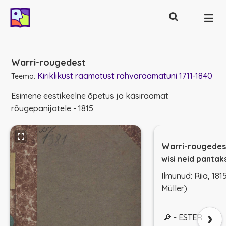
Otsing
Põhinavigatsioon
Warri-rougedest
Kiriklikust raamatust rahvaraamatuni 1711-1840
Teema:
Esimene eestikeelne õpetus ja käsiraamat
rõugepanijatele - 1815
Warri-rougedest
wisi neid pantak
Ilmunud: Riia, 1815 
Müller)
›
🔎 -
ESTER