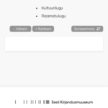
Kultuurilugu
Raamatulugu
- Vähem
+ Rohkem
Sorteerimine