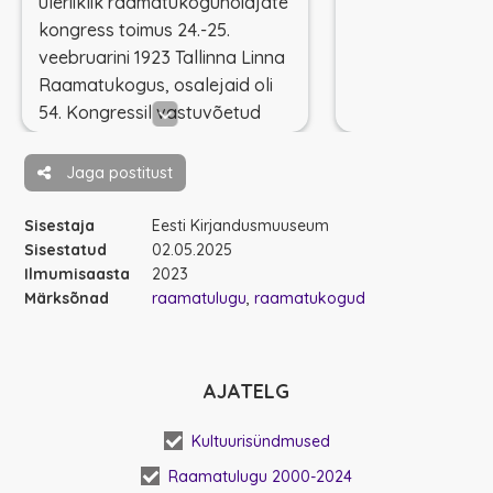
üleriiklik raamatukoguhoidjate
kongress toimus 24.-25.
veebruarini 1923 Tallinna Linna
Raamatukogus, osalejaid oli
54. Kongressil vastuvõetud
resolutsioonid moodustasid
Eesti raamatukogunduse
Jaga postitust
arendamise
tegevusprogrammi. Ühing oli
Sisestaja
Eesti Kirjandusmuuseum
sunnitud lõpetama tegevuse
Sisestatud
02.05.2025
Ilmumisaasta
2023
1940. a.
Märksõnad
raamatulugu
raamatukogud
ERÜ taasasutamine toimus 9.
juunil 1988.
AJATELG
Kultuurisündmused
Raamatulugu 2000-2024