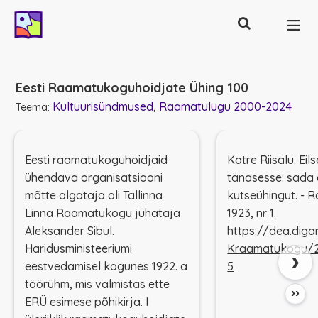
Otsing
Põhinavigatsioon
Eesti Raamatukoguhoidjate Ühing 100
Kultuurisündmused
Raamatulugu 2000-2024
Teema:
Eesti raamatukoguhoidjaid
Katre Riisalu. Eil
ühendava organisatsiooni
tänasesse: sada 
mõtte algataja oli Tallinna
kutseühingut. -
Linna Raamatukogu juhataja
1923, nr 1.
Aleksander Sibul.
https://dea.digar
Haridusministeeriumi
Kraamatukogu/2
›
eestvedamisel kogunes 1922. a
5
töörühm, mis valmistas ette
››
ERÜ esimese põhikirja. I