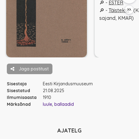
🔎 -
ESTER
››
🔎 -
Täistekst
- (K
sajand, KMAR)
Jaga postitust
Sisestaja
Eesti Kirjandusmuuseum
Sisestatud
21.08.2025
Ilmumisaasta
1910
Märksõnad
luule
ballaadid
AJATELG