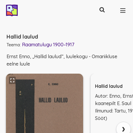
Otsing
Põhinavigatsioon
Hallid laulud
Raamatulugu 1900–1917
Teema:
Ernst Enno, „Hallid laulud“, luulekogu - Omariikluse
eelne luule
Hallid laulud
Autor: Enno, Erns
kaanepilt E. Saul
Ilmunud: Tartu, 19
Sööt)
›