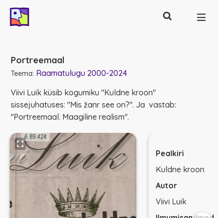
Otsing
Põhinavigatsioon
Portreemaal
Raamatulugu 2000-2024
Teema:
Viivi Luik küsib kogumiku "Kuldne kroon"
sissejuhatuses: "Mis žanr see on?". Ja vastab:
"Portreemaal. Maagiline realism".
Pealkiri
Kuldne kroon
Autor
Viivi Luik
Ilmumisandmed