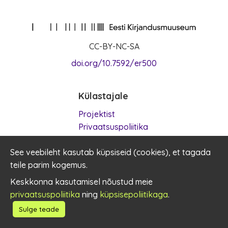
CC-BY-NC-SA
doi.org/10.7592/er500
Külastajale
Projektist
Privaatsuspoliitika
Kasutustingimused
See veebileht kasutab küpsiseid (
Küpsised
cookies
), et tagada
teile parim kogemus.
Kontakt
Keskkonna kasutamisel nõustud meie
privaatsuspoliitika
ning
küpsisepoliitikaga
.
er500@kirmus.ee
Sulge teade