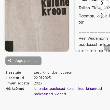
›
Tallinn: EKSA, 20
››
Raamatu kirje e
ter
___________
Rein Veidemann: 
osadussuhte loo
inimeste lugude 
kes jutustajale 
Jaga postitust
läinud, kuulunud 
keda me nüüd, lä
Sisestaja
Eesti Kirjandusmuuseum
episoodide, mill
Sisestatud
22.01.2025
paljud on anekdo
Ilmumisaasta
2023
ühtaegu grotesk
Märksõnad
kirjandusteadlased
kunstnikud
kirjanikud
paatoslikud, müst
mälestused
videod
juhustega ümbrit
nende oleme sis