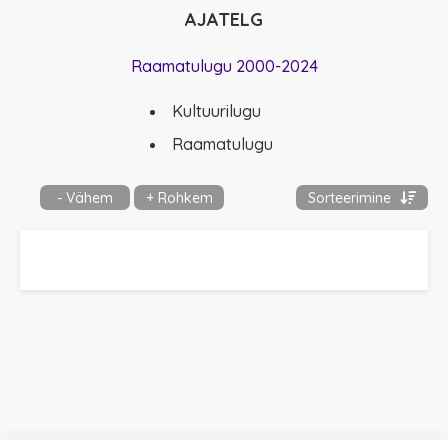
tähendustiinesse
AJATELG
(Arvamus, kultuu
Postimees lisa]
18
Raamatulugu 2000-2024
Kultuurilugu
Raamatulugu
- Vähem
+ Rohkem
Sorteerimine