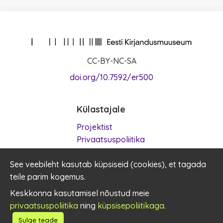
CC-BY-NC-SA
doi.org/10.7592/er500
Külastajale
Projektist
Privaatsuspoliitika
Kasutustingimused
See veebileht kasutab küpsiseid (
Küpsised
cookies
), et tagada
teile parim kogemus.
Kontakt
Keskkonna kasutamisel nõustud meie
privaatsuspoliitika
ning
küpsisepoliitikaga
.
er500@kirmus.ee
Sulge teade