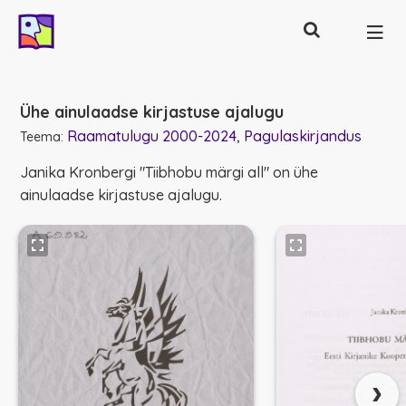
Otsing
Põhinavigatsioon
Ühe ainulaadse kirjastuse ajalugu
Raamatulugu 2000-2024
Pagulaskirjandus
Teema:
Janika Kronbergi "Tiibhobu märgi all" on ühe
ainulaadse kirjastuse ajalugu.
›