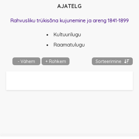
AJATELG
Rahvusliku trükisõna kujunemine ja areng 1841-1899
Kultuurilugu
Raamatulugu
- Vähem
+ Rohkem
Sorteerimine