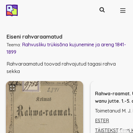
Otsing
Põhinavigatsioon
Eiseni rahvaraamatud
Rahvusliku trükisõna kujunemine ja areng 1841-
Teema:
1899
Rahvaraamatud toovad rahvajutud tagasi rahva
sekka
Rahwa-raamat. 
wanu jutte. 1.-5.
Toimetanud M. J. 
ESTER
T
ÄISTEKST Eesti