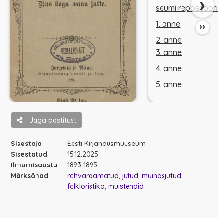
›
seumi repositoor
1. anne
››
2. anne
3. anne
4. anne
5. anne
Jaga postitust
Sisestaja
Eesti Kirjandusmuuseum
Sisestatud
15.12.2025
Ilmumisaasta
1893-1895
Märksõnad
rahvaraamatud
jutud
muinasjutud
folkloristika
muistendid