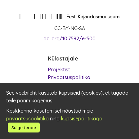
CC-BY-NC-SA
doi.org/10.7592/er500
Külastajale
Projektist
Privaatsuspoliitika
Kasutustingimused
See veebileht kasutab küpsiseid (
Küpsised
cookies
), et tagada
teile parim kogemus.
Kontakt
Keskkonna kasutamisel nõustud meie
privaatsuspoliitika
ning
küpsisepoliitikaga
.
er500@kirmus.ee
Sulge teade