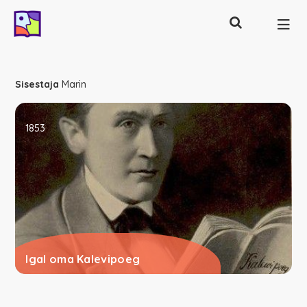
Otsing
Põhinavigatsioon
Sisestaja
Marin
1853
Igal oma Kalevipoeg