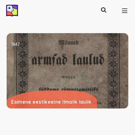
Otsing
Põhinavigatsioon
1847
Esimene eestikeelne ilmalik laulik