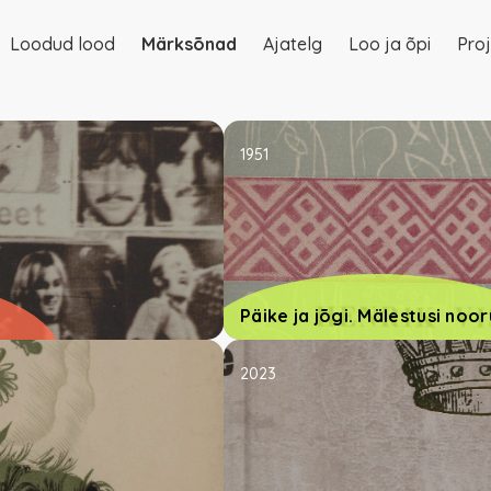
Loodud lood
Märksõnad
Ajatelg
Loo ja õpi
Proj
on
1951
Päike ja jõgi. Mälestusi noo
2023