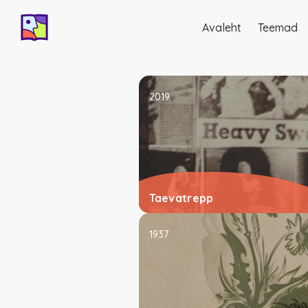
Avaleht
Teemad
Põhinavigatsio
2019
Taevatrepp
1937