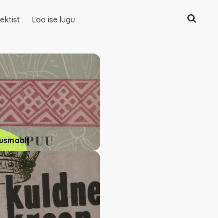
Otsing
ektist
Loo ise lugu
rusmaalt