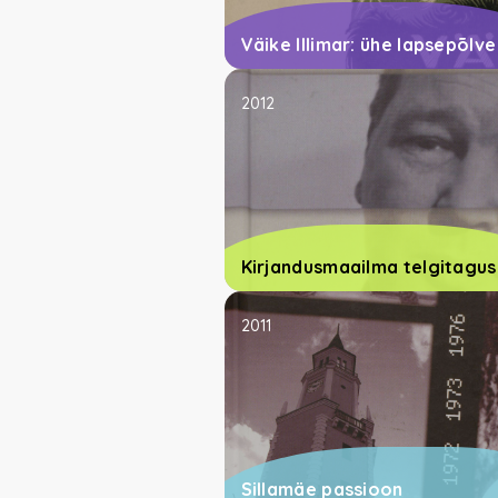
Väike Illimar: ühe lapsepõlve
2012
Kirjandusmaailma telgitagu
2011
Sillamäe passioon