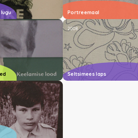
 lugu
Portreemaal
2008
sed
Seltsimees laps