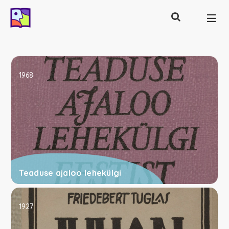
Otsing
Põhinavigatsioon
1968
Teaduse ajaloo lehekülgi
1927