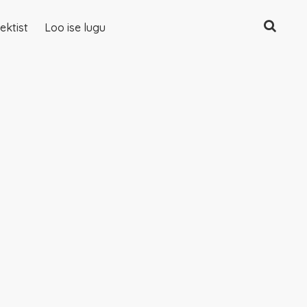
Otsing
ektist
Loo ise lugu