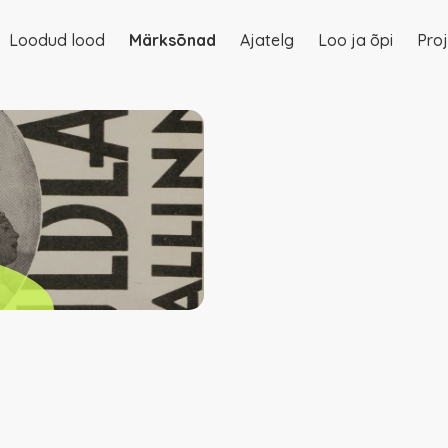
Loodud lood
Märksõnad
Ajatelg
Loo ja õpi
Proj
on