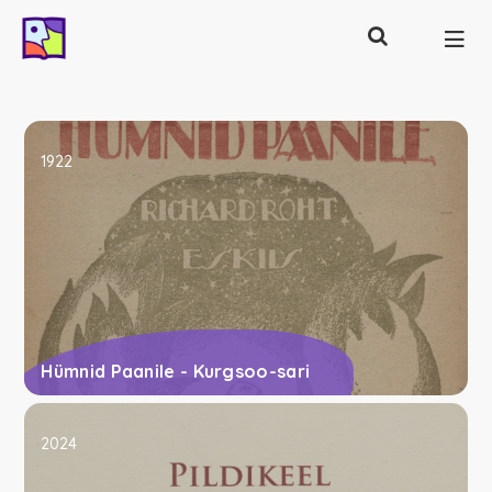
Otsing
Põhinavigatsioon
1922
Hümnid Paanile - Kurgsoo-sari
2024