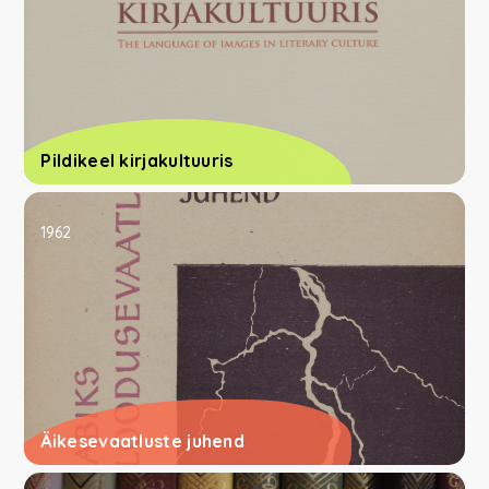
Pildikeel kirjakultuuris
1962
Äikesevaatluste juhend