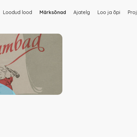
Loodud lood
Märksõnad
Ajatelg
Loo ja õpi
Proj
on