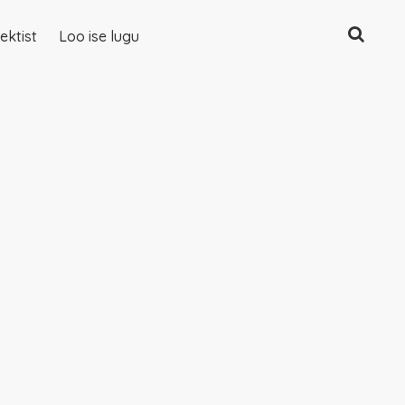
Otsing
ektist
Loo ise lugu