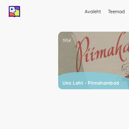
Avaleht
Teemad
Põhinavigatsio
1954
Uno Laht - Piimahambad