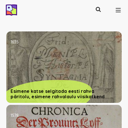
Otsing
Põhinavigatsioon
1635
Esimene katse selgitada eesti rahva
päritolu, esimene rahvalaulu viisikatkend
1578