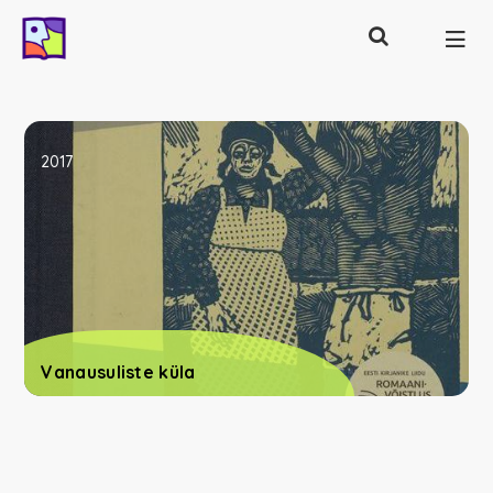
Otsing
Põhinavigatsioon
2017
Vanausuliste küla