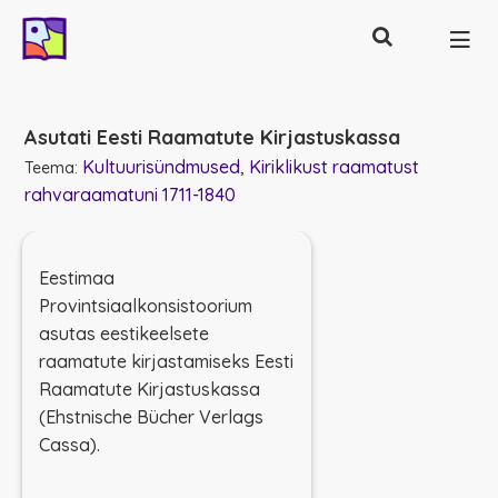
Otsing
Põhinavigatsioon
Asutati Eesti Raamatute Kirjastuskassa
Kultuurisündmused
Kiriklikust raamatust
Teema:
rahvaraamatuni 1711-1840
Eestimaa
Provintsiaalkonsistoorium
asutas eestikeelsete
raamatute kirjastamiseks Eesti
Raamatute Kirjastuskassa
(
Ehstnische Bücher Verlags
Cassa
).