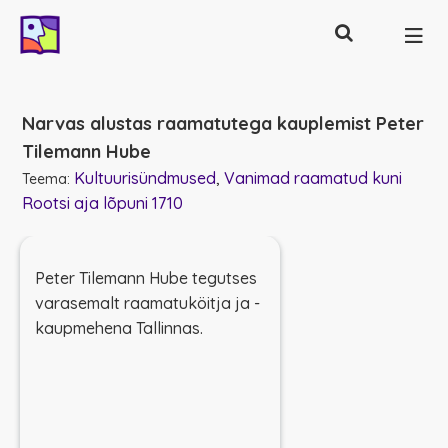
Otsing
Põhinavigatsioon
Narvas alustas raamatutega kauplemist Peter
Tilemann Hube
Kultuurisündmused
Vanimad raamatud kuni
Teema:
Rootsi aja lõpuni 1710
Peter Tilemann Hube tegutses
varasemalt raamatuköitja ja -
kaupmehena Tallinnas.