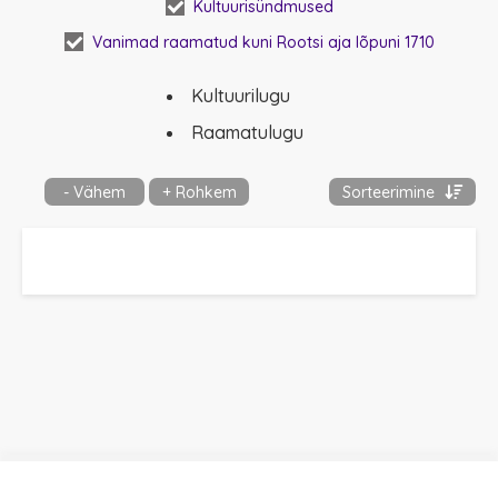
Kultuurisündmused
Vanimad raamatud kuni Rootsi aja lõpuni 1710
Kultuurilugu
Raamatulugu
- Vähem
+ Rohkem
Sorteerimine