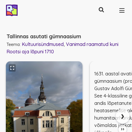
Otsing
Põhinavigatsioon
Tallinnas asutati gümnaasium
Kultuurisündmused
Vanimad raamatud kuni
Teema:
Rootsi aja lõpuni 1710
1631. aastal avati
gümnaasium (pr
Gustav Adolfi G
See 4-klassiline
andis lõpetanute
heatasemelise a
›
humanitaarharidu
võimaldas jätkat
››