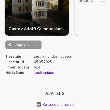
ülikoolis.
Gustav Adolfi Gümnaasium
Jaga postitust
Sisestaja
Eesti Kirjandusmuuseum
Sisestatud
05.05.2025
Ilmumisaasta
1631
Märksõnad
kooliharidus
AJATELG
Kultuurisündmused