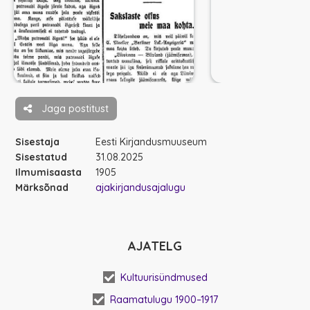
Jaga postitust
Sisestaja
Eesti Kirjandusmuuseum
Sisestatud
31.08.2025
Ilmumisaasta
1905
Märksõnad
ajakirjandusajalugu
AJATELG
Kultuurisündmused
Raamatulugu 1900–1917