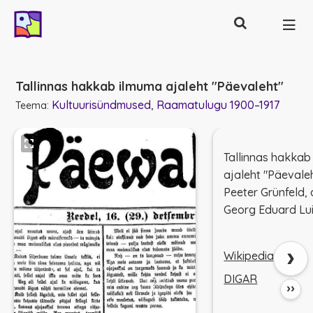
Otsing
Põhinavigatsioon
Tallinnas hakkab ilmuma ajaleht "Päevaleht"
Kultuurisündmused
Raamatulugu 1900–1917
Teema:
Tallinnas hakkab
ajaleht "Päevale
Peeter Grünfeld, 
Georg Eduard Lui
›
Wikipedia
DIGAR
››