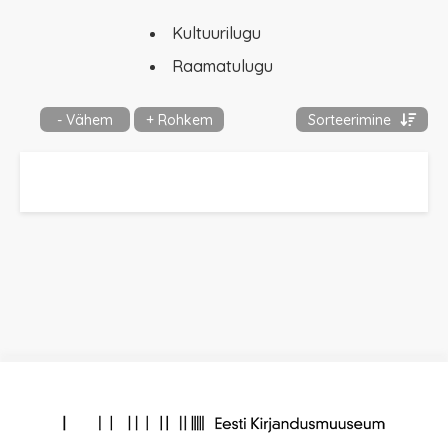
Kultuurilugu
Raamatulugu
- Vähem
+ Rohkem
Sorteerimine