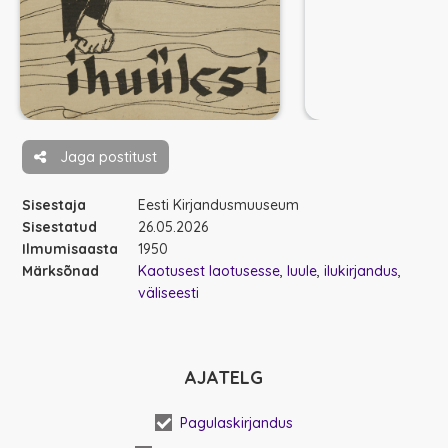
Jaga postitust
Sisestaja
Eesti Kirjandusmuuseum
Sisestatud
26.05.2026
Ilmumisaasta
1950
Märksõnad
Kaotusest laotusesse
luule
ilukirjandus
väliseesti
AJATELG
Pagulaskirjandus