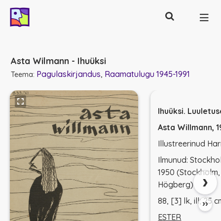
Otsing
Põhinavigatsioon
Asta Wilmann - Ihuüksi
Pagulaskirjandus
Raamatulugu 1945-1991
Teema:
Ihuüksi. Luuletu
Asta Willmann, 1
Illustreerinud Har
Ilmunud: Stockho
1950 (Stockholm, 
›
Högberg)
88, [3] lk, ill; 25 
››
ESTER