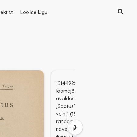
Otsing
ektist
Loo ise lugu
1914-1925 oli Tuglas oma
loomejõu kõrgpunktis. Ta
avaldas kolmes raamatus –
„Saatus“ (1917), „Raskuse
vaim“ (1920) ja „Hingede
rändamine“ (1925) –tosinkond
›
novelli. Kõik lood olid varem
ilmunud ajakirjades või