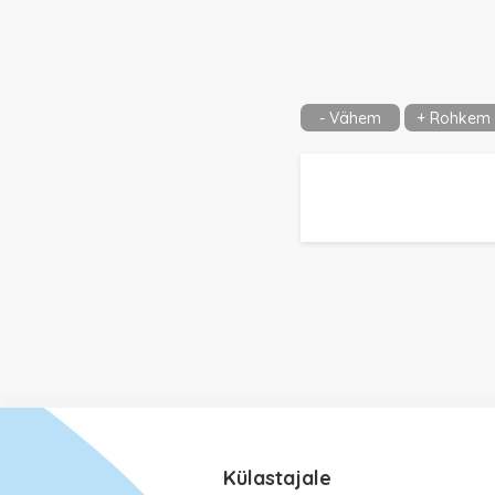
- Vähem
+ Rohkem
Külastajale