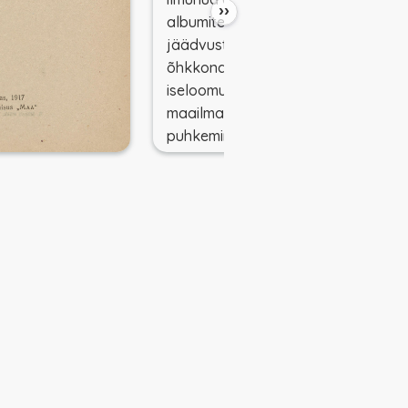
››
albumites. Nendes on
jäädvustatud ajastu ängistav
õhkkond, mida
iseloomustavad Esimese
maailmasõja eelaimus ja sõja
puhkemine. See tingib
pessimistliku põhihoiaku kuni
maailmalõpu temaatikani
välja. Kõige mõjuvamalt on
Tuglas seda formuleerinud
novellis „Popi ja Huhuu“ (1914).
Nimitegelased on koer ja ahv,
keda nende isand ühel päeval
on maha jätnud. Saatuse kibe
iroonia seisneb selles, et
novellis kirjeldatud kaos leidis
Tuglase elu ajal aset koguni