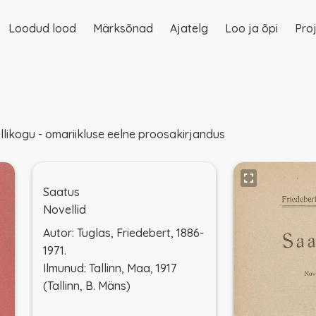
Loodud lood
Märksõnad
Ajatelg
Loo ja õpi
Proj
on
llikogu - omariikluse eelne proosakirjandus
Saatus
Novellid
Autor: Tuglas, Friedebert, 1886-
1971.
Ilmunud: Tallinn, Maa, 1917
(Tallinn, B. Mäns)