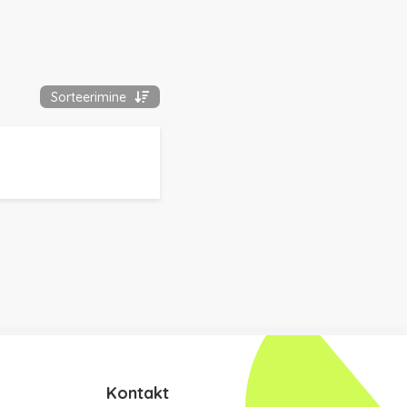
kaks korda ja et kui autor
1944. aastal purustatud
Tartusse naasis, leidis ta oma
vundamendini maha põlenud
maja aiast puude alt üheainsa
Sorteerimine
raamatu – „Popi ja Huhuu“,
mille lõpulause 1914. aastal
täpselt kirjeldas seda, mis
autori majaga 30 aastat hiljem
juhtus.
Kontakt