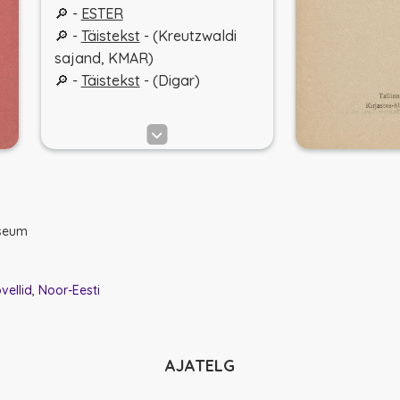
🔎 -
ESTER
🔎 -
Täistekst
- (Kreutzwaldi
sajand, KMAR)
🔎 -
Täistekst
- (Digar)
useum
vellid
Noor-Eesti
AJATELG