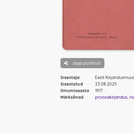
Jaga postitust
Sisestaja
Eesti Kirjandusmu
Sisestatud
23.08.2025
Ilmumisaasta
1917
Märksõnad
proosakirjandus
no