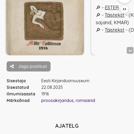
🔎 -
ESTER
››
🔎 -
Täistekst
- (K
sajand, KMAR)
🔎 -
Täistekst
- (D
Jaga postitust
Sisestaja
Eesti Kirjandusmuuseum
Sisestatud
22.08.2025
Ilmumisaasta
1916
Märksõnad
proosakirjandus
romaanid
AJATELG