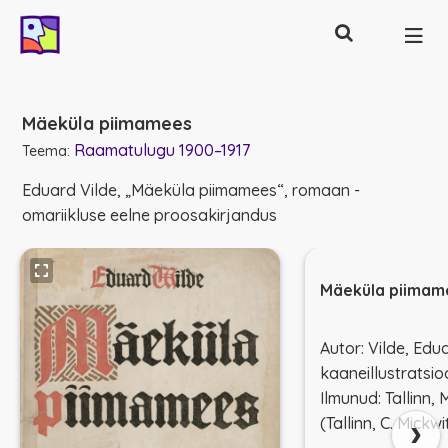
Otsing
Põhinavigatsioon
Mäeküla piimamees
Raamatulugu 1900–1917
Teema:
Eduard Vilde, „Mäeküla piimamees“, romaan -
omariikluse eelne proosakirjandus
Mäeküla piimam
Autor: Vilde, Edu
kaaneillustratsio
Ilmunud: Tallinn, 
›
(Tallinn, C. Mickwi