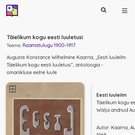
Otsing
Põhinavigatsioon
Täielikum kogu eesti luuletusi
Raamatulugu 1900–1917
Teema:
Auguste Konstance Wilhelmine Kaarna, „Eesti luuleilm.
Täielikum kogu eesti luuletusi“, antoloogia -
omariikluse eelne luule
Eesti luuleilm
Täielikum kogu ee
Wälja andnud A
Autor: Kaarna, A