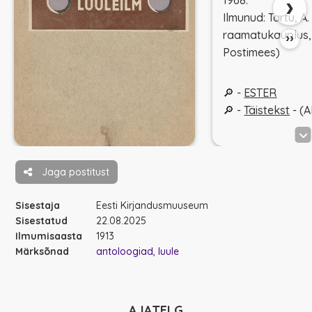
›
1968.
Ilmunud: Tartu, A
raamatukauplus, 
››
Postimees)
🔎 -
ESTER
🔎 -
Täistekst
- (
Jaga postitust
Sisestaja
Eesti Kirjandusmuuseum
Sisestatud
22.08.2025
Ilmumisaasta
1913
Märksõnad
antoloogiad
luule
AJATELG