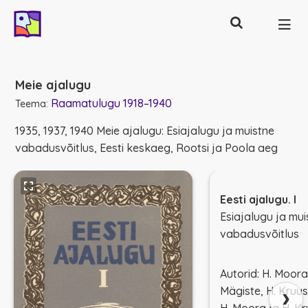
Otsing
Põhinavigatsioon
Meie ajalugu
Raamatulugu 1918–1940
Teema:
1935, 1937, 1940 Meie ajalugu: Esiajalugu ja muistne
vabadusvõitlus, Eesti keskaeg, Rootsi ja Poola aeg
Eesti ajalugu. I
Esiajalugu ja mui
vabadusvõitlus
Autorid: H. Moora,
›
Mägiste, H. Kruu