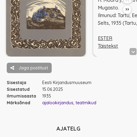
H. Moora ja H. Kr
Mugasto.
››
Ilmunud: Tartu, E
Selts, 1935 (Tart
ESTER
Täistekst
Jaga postitust
Sisestaja
Eesti Kirjandusmuuseum
Sisestatud
15.06.2025
Ilmumisaasta
1935
Märksõnad
ajalookirjandus
teatmikud
AJATELG