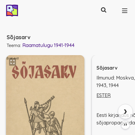
Otsing
Põhinavigatsioon
Sõjasarv
Raamatulugu 1941-1944
Teema:
Sõjasarv
Ilmunud: Moskva,
1943, 1944
ESTER
›
Eesti kirjandus 
sõjapropaganda 
››