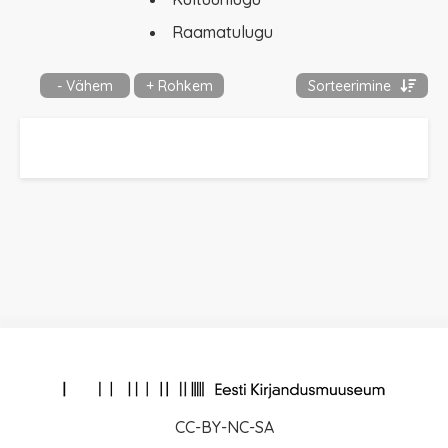
Raamatulugu
- Vähem
+ Rohkem
Sorteerimine
CC-BY-NC-SA