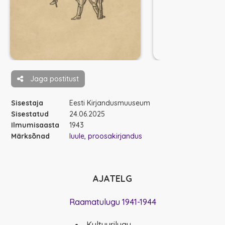
Jaga postitust
Sisestaja
Eesti Kirjandusmuuseum
Sisestatud
24.06.2025
Ilmumisaasta
1943
Märksõnad
luule
proosakirjandus
AJATELG
Raamatulugu 1941-1944
Kultuurilugu