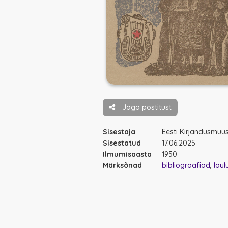
Jaga postitust
Sisestaja
Eesti Kirjandusmu
Sisestatud
17.06.2025
Ilmumisaasta
1950
Märksõnad
bibliograafiad
lau