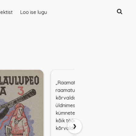
Otsing
ektist
Loo ise lugu
„Raamatukogudest ja
raamatukauplustest
kõrvaldatavate raamatute
üldnimestik nr. 2” loetleb
kümnete viisi autoreid, kelle
kõik tööd kuuluvad
›
kõrvaldamisele.