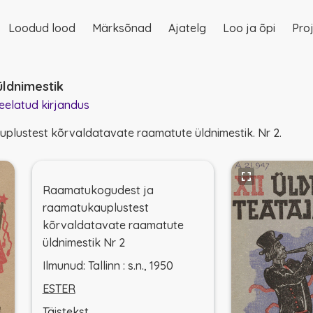
Loodud lood
Märksõnad
Ajatelg
Loo ja õpi
Proj
on
ldnimestik
eelatud kirjandus
lustest kõrvaldatavate raamatute üldnimestik. Nr 2.
Raamatukogudest ja
raamatukauplustest
kõrvaldatavate raamatute
üldnimestik Nr 2
Ilmunud: Tallinn : s.n., 1950
ESTER
Täistekst