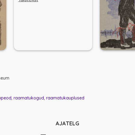
useum
lupeod
raamatukogud
raamatukauplused
AJATELG