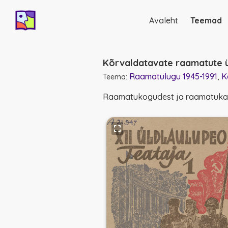
Avaleht
Teemad
Põhinavigatsio
Kõrvaldatavate raamatute ü
Raamatulugu 1945-1991
K
Teema:
Raamatukogudest ja raamatukaup