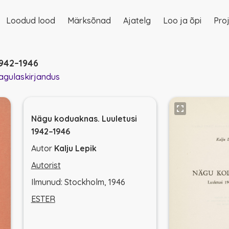
Loodud lood
Märksõnad
Ajatelg
Loo ja õpi
Proj
on
1942–1946
agulaskirjandus
Nägu koduaknas. Luuletusi
1942–1946
Autor
Kalju Lepik
Autorist
Ilmunud: Stockholm, 1946
ESTER