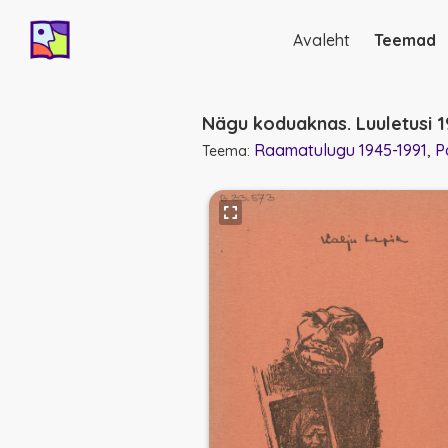
Avaleht
Teemad
Põhinavigatsio
Nägu koduaknas. Luuletusi 
Raamatulugu 1945-1991
P
Teema: