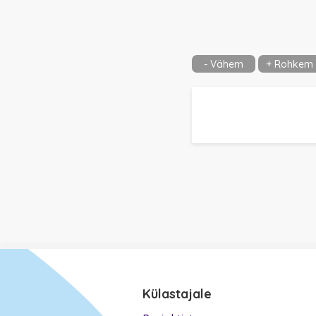
- Vähem
+ Rohkem
Külastajale