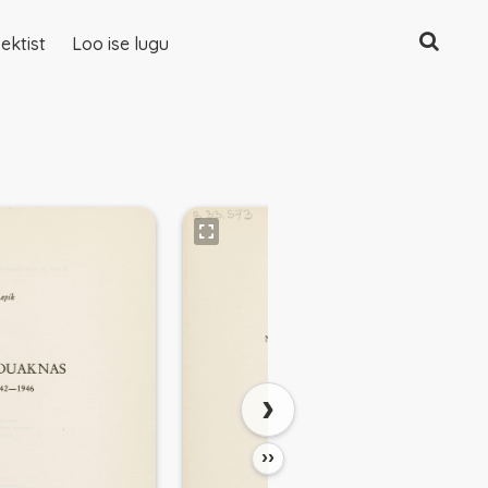
Otsing
ektist
Loo ise lugu
›
››