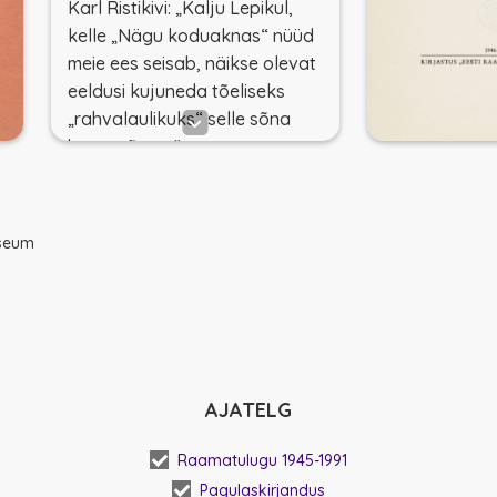
Karl Ristikivi: „Kalju Lepikul,
kelle „Nägu koduaknas“ nüüd
meie ees seisab, näikse olevat
eeldusi kujuneda tõeliseks
„rahvalaulikuks“ selle sõna
heas mõttes.“
useum
AJATELG
Raamatulugu 1945-1991
Pagulaskirjandus