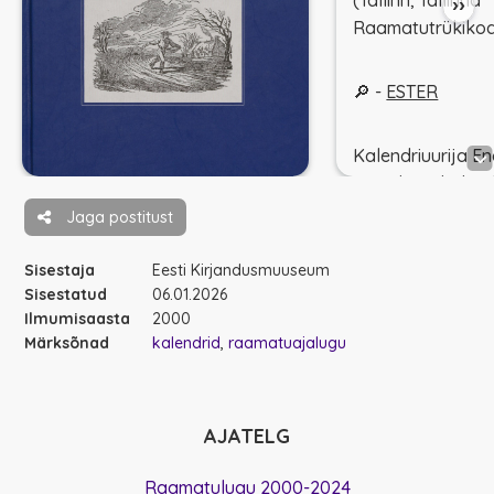
(Tallinn, Tallinna
››
Raamatutrükiko
🔎 -
ESTER
Kalendriuurija E
märgib, et kalende
sajandi 60. aasts
Jaga postitust
trükiteos, mis ilm
korrapäraselt iga
Sisestaja
Eesti Kirjandusmuuseum
tuues teatmeid n
Sisestatud
06.01.2026
Ilmumisaasta
2000
tähtpäevade, ag
Märksõnad
kalendrid
raamatuajalugu
ning maa peal t
nähtuste kohta. 1
kasvas kalendrit
lehekülgede arv,
AJATELG
tiraaž ja kalendri
väljaandjate arv
Raamatulugu 2000-2024