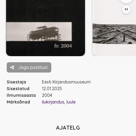
››
Jaga postitust
Sisestaja
Eesti Kirjandusmuuseum
Sisestatud
12.01.2025
Ilmumisaasta
2004
Märksõnad
ilukirjandus
luule
AJATELG