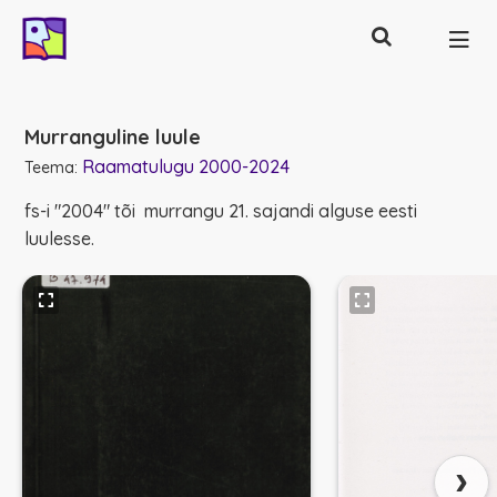
Otsing
Põhinavigatsioon
Murranguline luule
Raamatulugu 2000-2024
Teema:
fs-i "2004" tõi murrangu 21. sajandi alguse eesti
luulesse.
›