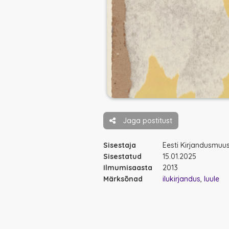
Jaga postitust
Sisestaja
Eesti Kirjandusmu
Sisestatud
15.01.2025
Ilmumisaasta
2013
Märksõnad
ilukirjandus
luule