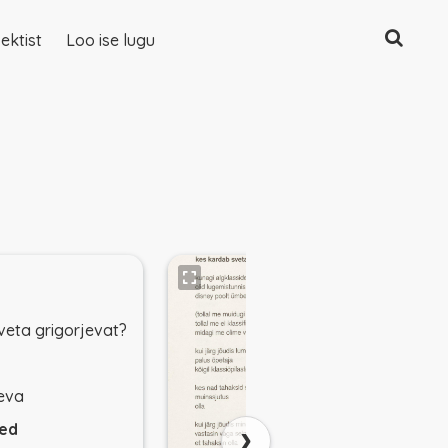
Otsing
ektist
Loo ise lugu
veta grigorjevat?
eva
›
ed