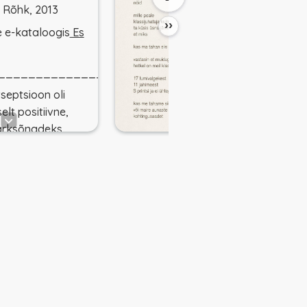
e Rõhk, 2013
››
 e-kataloogis
Es
________________
septsioon oli
elt positiivne,
ärksõnadeks
hiskonnakriitika ja
lne närv.
gorjeva luule
eemika naisluule
s sai alguse tema
elesaates "Jüri
g jätkus
s. (Martha
veta Grigorjevat
?)