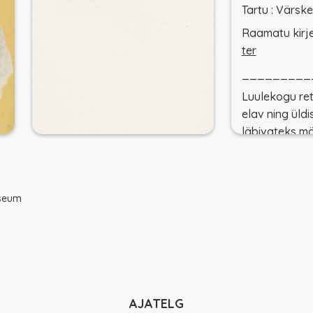
Tartu : Värsk
Raamatu kirje
ter
_________
Luulekogu ret
elav ning üldis
läbivateks m
poliitilisus, ü
autori sotsiaa
Peamiselt Gri
useum
põhjustas pol
küsimuses, mi
esinemisest t
Üdi klubi" nin
ajakirjanduse
Rattus. Kas S
AJATELG
peaks kartma