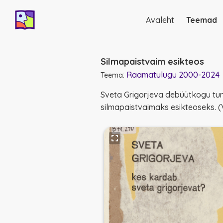
Avaleht
Teemad
Põhinavigatsio
Silmapaistvaim esikteos
Raamatulugu 2000-2024
Teema:
Sveta Grigorjeva debüütkogu tunn
silmapaistvaimaks esikteoseks. (