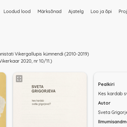
Loodud lood
Märksõnad
Ajatelg
Loo ja õpi
Proj
on
istati Vikergallupis kümnendi (2010-2019)
Vikerkaar
2020, nr 10/11.)
Pealkiri
Kes kardab s
Autor
Sveta Grigorj
Ilmumisandm