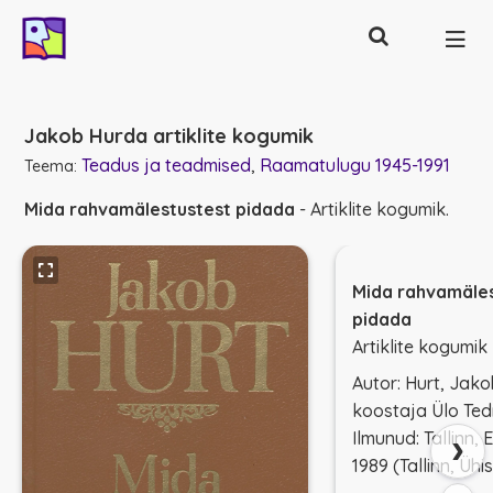
Otsing
Põhinavigatsioon
Jakob Hurda artiklite kogumik
Teadus ja teadmised
Raamatulugu 1945-1991
Teema:
Mida rahvamälestustest pidada
- Artiklite kogumik.
Mida rahvamäle
pidada
Artiklite kogumik
Autor: Hurt, Jako
koostaja Ülo Ted
›
Ilmunud: Tallinn,
1989 (Tallinn, Ühi