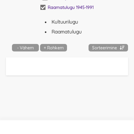
kratt
(lk 69),
Kõne
Raamatulugu 1945-1991
vanavara korjam
Kultuurilugu
Raamatulugu
- Vähem
+ Rohkem
Sorteerimine