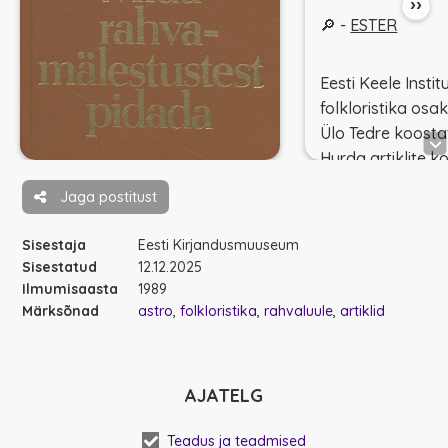
››
🔎 -
ESTER
Eesti Keele Instit
folkloristika osa
Ülo Tedre koost
Hurda artiklite 
150. sünniaasta
Jaga postitust
tähistamiseks k
eestikeelsed rah
Sisestaja
Eesti Kirjandusmuuseum
kirjutised, uurim
Sisestatud
12.12.2025
teadaanded ja ü
Ilmumisaasta
1989
aastatest 1871-19
Märksõnad
astro
folkloristika
rahvaluule
artiklid
🌠 - lk 91-130 ja
i Astronomia
kor
AJATELG
🖨 -
Paar palvid
.
Hüüdja hääl
... (l
Teadus ja teadmised